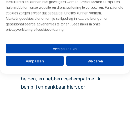
formulieren en kunnen niet geweigerd worden. Prestatiecookies zijn een
hulpmiddel om onze website en dienstverlening te verbeteren. Functionele
cookies zorgen ervoor dat bepaalde functies kunnen werken.
Marketingcookies dienen om je surfgedrag in kaart te brengen en
gepersonaliseerde advertenties te tonen. Lees meer in onze
Jeroen en Moira zijn 2 oprechte lieve
privacyverklaring of cookieverklaring.
toegewijde mensen, die met hart en ziel
hun vak uitoefenen. Ik voel me niet snel
Accepteer alles
op mijn gemak bij mensen , maar zij
Aanpassen
Weigeren
geven je een heel gerust en vertrouwd
gevoel. Ze doen er alles aan je te
helpen, en hebben veel empathie. Ik
ben blij en dankbaar hiervoor!